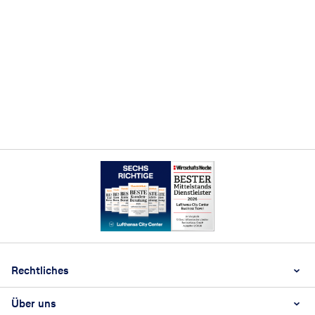
Footer
Footer navigation
Rechtliches
Über uns
AGB