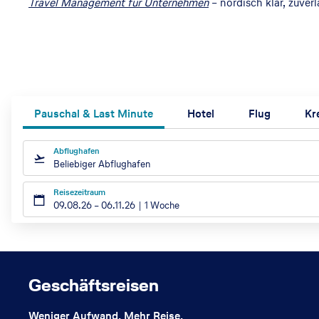
Travel Management für Unternehmen
– nordisch klar, zuverl
Pauschal & Last Minute
Hotel
Flug
Kr
Abflughafen
Beliebiger Abflughafen
Reisezeitraum
09.08.26
–
06.11.26
1 Woche
Geschäftsreisen
Weniger Aufwand. Mehr Reise.