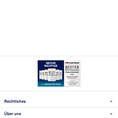
Footer
Footer navigation
Rechtliches
Über uns
AGB